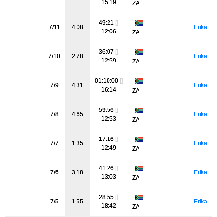
15:19
ZA
49:21
[]
7/11
4.08
Erika
12:06
ZA
36:07
[]
7/10
2.78
Erika
12:59
ZA
01:10:00
[]
7/9
4.31
Erika
16:14
ZA
59:56
[]
7/8
4.65
Erika
12:53
ZA
17:16
[]
7/7
1.35
Erika
12:49
ZA
41:26
[]
7/6
3.18
Erika
13:03
ZA
28:55
[]
7/5
1.55
Erika
18:42
ZA