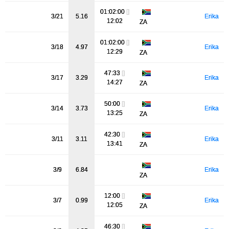
01:02:00
[]
3/21
5.16
Erika
12:02
ZA
01:02:00
[]
3/18
4.97
Erika
12:29
ZA
47:33
[]
3/17
3.29
Erika
14:27
ZA
50:00
[]
3/14
3.73
Erika
13:25
ZA
42:30
[]
3/11
3.11
Erika
13:41
ZA
3/9
6.84
Erika
ZA
12:00
[]
3/7
0.99
Erika
12:05
ZA
46:30
[]