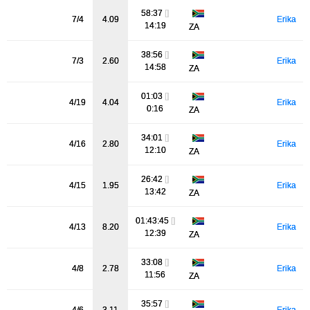
58:37
[]
7/4
4.09
Erika
14:19
ZA
38:56
[]
7/3
2.60
Erika
14:58
ZA
01:03
[]
4/19
4.04
Erika
0:16
ZA
34:01
[]
4/16
2.80
Erika
12:10
ZA
26:42
[]
4/15
1.95
Erika
13:42
ZA
01:43:45
[]
4/13
8.20
Erika
12:39
ZA
33:08
[]
4/8
2.78
Erika
11:56
ZA
35:57
[]