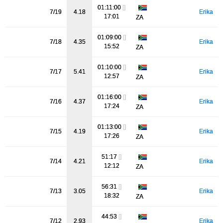
01:11:00
[]
7/19
4.18
Erika
17:01
ZA
01:09:00
[]
7/18
4.35
Erika
15:52
ZA
01:10:00
[]
7/17
5.41
Erika
12:57
ZA
01:16:00
[]
7/16
4.37
Erika
17:24
ZA
01:13:00
[]
7/15
4.19
Erika
17:26
ZA
51:17
[]
7/14
4.21
Erika
12:12
ZA
56:31
[]
7/13
3.05
Erika
18:32
ZA
44:53
[]
7/12
2.93
Erika