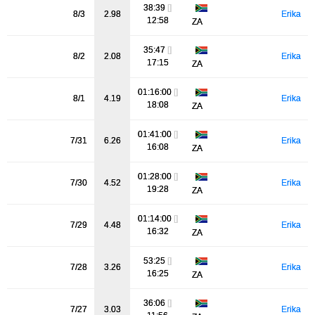
38:39
[]
8/3
2.98
Erika
12:58
ZA
35:47
[]
8/2
2.08
Erika
17:15
ZA
01:16:00
[]
8/1
4.19
Erika
18:08
ZA
01:41:00
[]
7/31
6.26
Erika
16:08
ZA
01:28:00
[]
7/30
4.52
Erika
19:28
ZA
01:14:00
[]
7/29
4.48
Erika
16:32
ZA
53:25
[]
7/28
3.26
Erika
16:25
ZA
36:06
[]
7/27
3.03
Erika