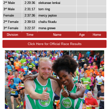
2
Male
2:20:36
olekanae lenkai
nd
3
Male
2:31:17
tom ring
rd
Female
2:37:36
mercy jeptoo
2
Female
2:39:53
chaltu fikadu
nd
3
Female
3:22:37
mona grewe
rd
Division
Time
Name
Age
Home
Click Here for Official Race Results