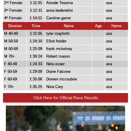
2
Female
1:11:01
Atsede Tesema
usa
nd
3
Female
1:12:11
anna bedenetini
usa
rd
4
Female
1:14:51
Caroline garret
usa
th
Division
Time
Name
Age
Home
M 40-49
1:11:05
tyler mayforth
usa
M 50-59
1:24:10
Elliot freider
usa
M 60-69
1:25:09
frank mckelvey
usa
M 70+
1:39:24
Robert mason
usa
F 40-49
1:24:33
Neta ezaer
usa
F 50-59
1:29:09
Diane Falcone
usa
F 60-69
1:35:06
Doreen mccoubrie
usa
F 70+
1:35:25
Nora Cary
usa
Click Here for Official Race Results