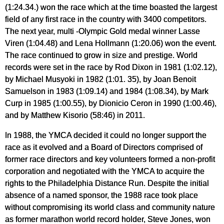
(1:24.34.) won the race which at the time boasted the largest
field of any first race in the country with 3400 competitors.
The next year, multi -Olympic Gold medal winner Lasse
Viren (1:04.48) and Lena Hollmann (1:20.06) won the event.
The race continued to grow in size and prestige. World
records were set in the race by Rod Dixon in 1981 (1:02.12),
by Michael Musyoki in 1982 (1:01. 35), by Joan Benoit
Samuelson in 1983 (1:09.14) and 1984 (1:08.34), by Mark
Curp in 1985 (1:00.55), by Dionicio Ceron in 1990 (1:00.46),
and by Matthew Kisorio (58:46) in 2011.
In 1988, the YMCA decided it could no longer support the
race as it evolved and a Board of Directors comprised of
former race directors and key volunteers formed a non-profit
corporation and negotiated with the YMCA to acquire the
rights to the Philadelphia Distance Run. Despite the initial
absence of a named sponsor, the 1988 race took place
without compromising its world class and community nature
as former marathon world record holder, Steve Jones, won