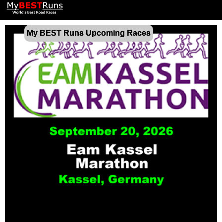
My BEST Runs Upcoming Races