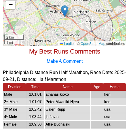
My Best Runs Comments
Make A Comment
Philadelphia Distance Run Half Marathon, Race Date: 2025-
09-21, Distance:
Half Marathon
Division
Time
Name
Age
Home
Male
1:01:01
athanas kioko
ken
2
Male
1:01:07
Peter Mwaniki Njeru
ken
nd
3
Male
1:02:42
Galen Rupp
usa
rd
4
Male
1:03:44
jb flavin
usa
th
Female
1:09:58
Allie Buchalski
usa