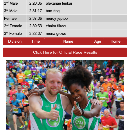
2
Male
2:20:36
olekanae lenkai
nd
3
Male
2:31:17
tom ring
rd
Female
2:37:36
mercy jeptoo
2
Female
2:39:53
chaltu fikadu
nd
3
Female
3:22:37
mona grewe
rd
Division
Time
Name
Age
Home
Click Here for Official Race Results