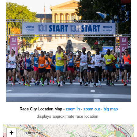
Race City Location Map -
zoom in
·
zoom out
·
big map
displays approximate race location ·