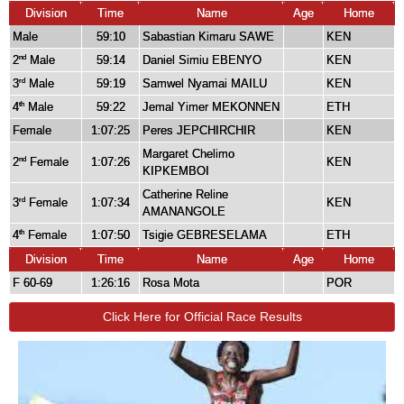
Division
Time
Name
Age
Home
Male
59:10
Sabastian Kimaru SAWE
KEN
2
Male
59:14
Daniel Simiu EBENYO
KEN
nd
3
Male
59:19
Samwel Nyamai MAILU
KEN
rd
4
Male
59:22
Jemal Yimer MEKONNEN
ETH
th
Female
1:07:25
Peres JEPCHIRCHIR
KEN
Margaret Chelimo
2
Female
1:07:26
KEN
nd
KIPKEMBOI
Catherine Reline
3
Female
1:07:34
KEN
rd
AMANANGOLE
4
Female
1:07:50
Tsigie GEBRESELAMA
ETH
th
Division
Time
Name
Age
Home
F 60-69
1:26:16
Rosa Mota
POR
Click Here for Official Race Results